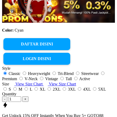
Color:
Cyan
DAFTAR DISINI
LOGIN DISINI
Style
Classic
Heavyweight
Tri-Blend
Streetwear
Premium
V-Neck
Vintage
Tall
Active
Size
View Size Chart
View Size Chart
S
M
L
XL
2XL
3XL
4XL
5XL
Quantity
-
+
Get
Unlock 15%
OFF Instantly When You Buy
5+ GOTO88