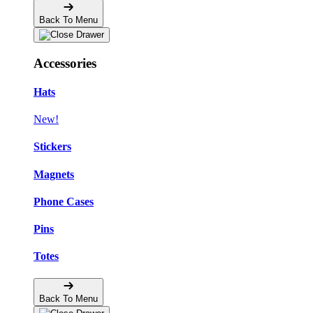
Back To Menu
Accessories
Hats
New!
Stickers
Magnets
Phone Cases
Pins
Totes
Back To Menu