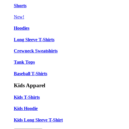
Shorts
New!
Hoodies
Long Sleeve T-Shirts
Crewneck Sweatshirts
Tank Tops
Baseball T-Shirts
Kids Apparel
Kids T-Shirts
Kids Hoodie
Kids Long Sleeve T-Shirt