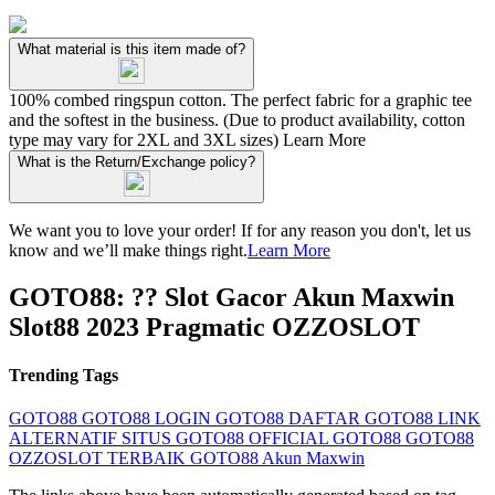
What material is this item made of?
100% combed ringspun cotton. The perfect fabric for a graphic tee
and the softest in the business. (Due to product availability, cotton
type may vary for 2XL and 3XL sizes)
Learn More
What is the Return/Exchange policy?
We want you to love your order! If for any reason you don't, let us
know and we’ll make things right.
Learn More
GOTO88: ?? Slot Gacor Akun Maxwin
Slot88 2023 Pragmatic OZZOSLOT
Trending Tags
GOTO88
GOTO88 LOGIN
GOTO88 DAFTAR
GOTO88 LINK
ALTERNATIF
SITUS GOTO88
OFFICIAL GOTO88
GOTO88
OZZOSLOT TERBAIK
GOTO88 Akun Maxwin