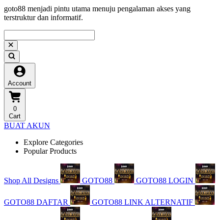
goto88 menjadi pintu utama menuju pengalaman akses yang
terstruktur dan informatif.
Account
0
Cart
BUAT AKUN
Explore Categories
Popular Products
Shop All Designs
GOTO88
GOTO88 LOGIN
GOTO88 DAFTAR
GOTO88 LINK ALTERNATIF