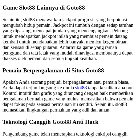
Game Slot88 Lainnya di Goto88
Selain itu, slot88 menawarkan jackpot progresif yang berpotensi
mengubah hidup pemain. Jackpot ini tumbuh dengan setiap taruhan
yang dipasang, mencapai jumlah yang mencengangkan. Peluang
untuk mendapatkan jackpot inilah yang membuat pemain datang
kembali untuk mendapatkan lebih banyak, memicu kegembiraan
dan sensasi di setiap putaran. Antarmuka game yang ramah
pengguna dan tata letak yang mudah dinavigasi membuatnya dapat
diakses oleh pemain dari semua tingkat keahlian.
Pemain Berpengalaman di Situs Goto88
Apakah Anda seorang penjudi berpengalaman atau pemain biasa,
Anda dapat terjun langsung ke dunia
slot88
tanpa kesulitan apa pun.
Kontrol intuitif dan grafis yang dirancang dengan baik memberikan
pengalaman bermain game yang mulus, memastikan bahwa pemain
dapat fokus pada sensasi permainan itu sendiri. Selain itu, slot88
memastikan lingkungan permainan yang adil dan aman.
Teknologi Canggih Goto88 Anti Hack
Pengembang game telah menerapkan teknologi enkripsi canggih