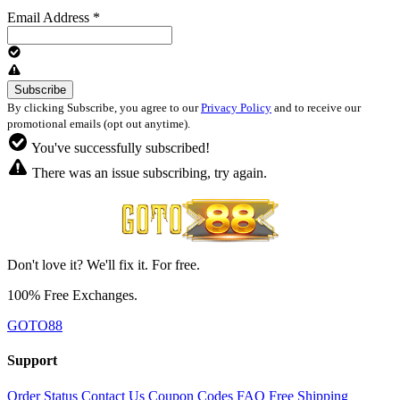
Email Address
*
By clicking Subscribe, you agree to our
Privacy Policy
and to receive our
promotional emails (opt out anytime).
You've successfully subscribed!
There was an issue subscribing, try again.
Don't love it? We'll fix it. For free.
100% Free Exchanges.
GOTO88
Support
Order Status
Contact Us
Coupon Codes
FAQ
Free Shipping