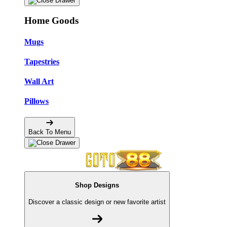
Home Goods
Mugs
Tapestries
Wall Art
Pillows
Back To Menu
Shop Designs
Discover a classic design or new favorite artist