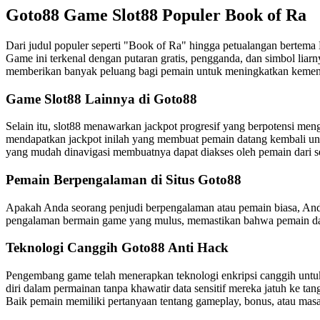
Goto88 Game Slot88 Populer Book of Ra
Dari judul populer seperti "Book of Ra" hingga petualangan bertema
Game ini terkenal dengan putaran gratis, pengganda, dan simbol lia
memberikan banyak peluang bagi pemain untuk meningkatkan keme
Game Slot88 Lainnya di Goto88
Selain itu, slot88 menawarkan jackpot progresif yang berpotensi m
mendapatkan jackpot inilah yang membuat pemain datang kembali unt
yang mudah dinavigasi membuatnya dapat diakses oleh pemain dari se
Pemain Berpengalaman di Situs Goto88
Apakah Anda seorang penjudi berpengalaman atau pemain biasa, And
pengalaman bermain game yang mulus, memastikan bahwa pemain dapat
Teknologi Canggih Goto88 Anti Hack
Pengembang game telah menerapkan teknologi enkripsi canggih unt
diri dalam permainan tanpa khawatir data sensitif mereka jatuh ke 
Baik pemain memiliki pertanyaan tentang gameplay, bonus, atau masa