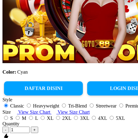
Color:
Cyan
DAFTAR DISINI
LOGIN DISI
Style
Classic
Heavyweight
Tri-Blend
Streetwear
Premi
Size
View Size Chart
View Size Chart
S
M
L
XL
2XL
3XL
4XL
5XL
Quantity
-
+