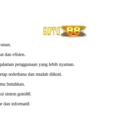
yanan.
t dan efisien.
ngalaman penggunaan yang lebih nyaman.
etap sederhana dan mudah diikuti.
amu butuhkan.
i sistem goto88.
 dan informatif.