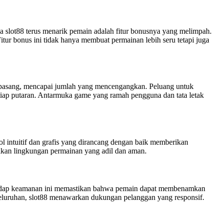
a slot88 terus menarik pemain adalah fitur bonusnya yang melimpah.
tur bonus ini tidak hanya membuat permainan lebih seru tetapi juga
 dipasang, mencapai jumlah yang mencengangkan. Peluang untuk
iap putaran. Antarmuka game yang ramah pengguna dan tata letak
ol intuitif dan grafis yang dirancang dengan baik memberikan
ikan lingkungan permainan yang adil dan aman.
rhadap keamanan ini memastikan bahwa pemain dapat membenamkan
seluruhan, slot88 menawarkan dukungan pelanggan yang responsif.