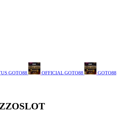
TUS GOTO88
OFFICIAL GOTO88
GOTO88
c OZZOSLOT