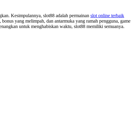
gkan. Kesimpulannya, slot88 adalah permainan
slot online terbaik
, bonus yang melimpah, dan antarmuka yang ramah pengguna, game
nyenangkan untuk menghabiskan waktu, slot88 memiliki semuanya.